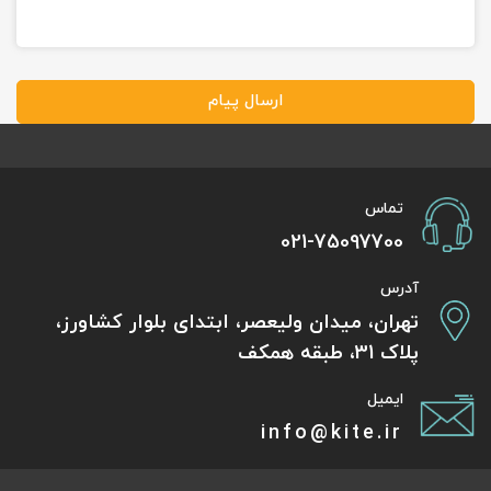
ارسال پیام
تماس
021-75097700
آدرس
تهران، میدان ولیعصر، ابتدای بلوار کشاورز،
پلاک 31، طبقه همکف
ایمیل
info@kite.ir