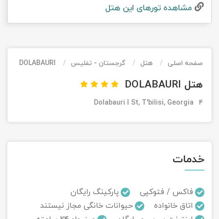
مشاهده تور‌های این هتل
تور کیش از ساری
تور کویر مرنجاب
تور سنگاپور اقساطی
اقساطی
تور طبس
تور مالدیو
تور کیش از بندرعباس
اقساطی
صفحه اصلی
هتل
گرجستان - تفلیس
DOLABAURI
تور کویر کاراکال
تور قزاقستان اقساطی
هتل DOLABAURI
تور کویر مصر
تور زیارتی اقساطی
4 Dolabauri I St, T'bilisi, Georgia
تور کویر ابوزیدآباد
تور هرمز
خدمات
تور ماسوله
تور مرداب سراوان
فاکس / فتوکپی
پارکینگ رایگان
اتاق خانواده
حیوانات خانگی مجاز نیستند
تور گلستان