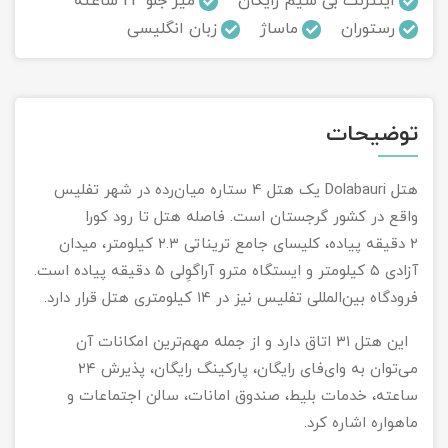
اینترنت بی سیم رایگان
میز جلو 24 ساعته
رستوران
ماساژ
زبان انگلیسی
تور سوباتان
تور چابهار
توضیحات
تور مرداب هسل
تور کاشان
هتل Dolabauri یک هتل 4 ستاره میان‌رده در شهر تفلیس
واقع در کشور گرجستان است. فاصله هتل تا رود کورا
تور اصفهان
۲ دقیقه پیاده، کلیسای جامع تریناتی ۲.۳ کیلومتر، میدان
آزادی ۵ کیلومتر و ایستگاه مترو آراگوِلی ۵ دقیقه پیاده است.
تور ترکمن صحرا
فرودگاه بین‌المللی تفلیس نیز در ۱۴ کیلومتری هتل قرار دارد.
تور آفرود
این هتل ۳۱ اتاق دارد و از جمله مهم‌ترین امکانات آن
می‌توان به وای‌فای رایگان، پارکینگ رایگان، پذیرش ۲۴
ساعته، خدمات بلیط، صندوق امانات، سالن اجتماعات و
ماهواره اشاره کرد.