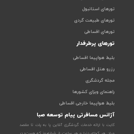
تورهای استانبول
تورهای طبیعت گردی
تورهای اقساطی
تورهای پرطرفدار
بلیط هواپیما اقساطی
رزرو هتل اقساطی
مجله گردشگری
راهنمای ویزای کشورها
بلیط هواپیما خارجی اقساطی
آژانس مسافرتی پیام توسعه صبا
کایت با ارائه خدمات گردشگری آنلاین پا به پات تا مقصد
میاد. هر کجای دنیا و هر ساعت از شبانه‌روز که هست؛ در