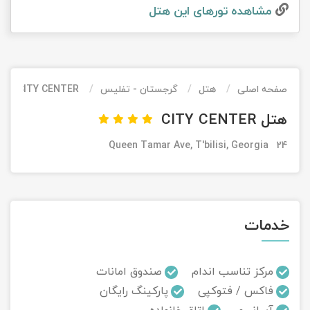
مشاهده تور‌های این هتل
تور کیش از ساری
تور کویر مرنجاب
تور سنگاپور اقساطی
اقساطی
تور طبس
تور مالدیو
تور کیش از بندرعباس
اقساطی
صفحه اصلی
هتل
گرجستان - تفلیس
CITY CENTER
تور کویر کاراکال
تور قزاقستان اقساطی
هتل CITY CENTER
تور کویر مصر
تور زیارتی اقساطی
24 Queen Tamar Ave, T'bilisi, Georgia
تور کویر ابوزیدآباد
تور هرمز
خدمات
تور ماسوله
تور مرداب سراوان
مرکز تناسب اندام
صندوق امانات
فاکس / فتوکپی
پارکینگ رایگان
تور گلستان