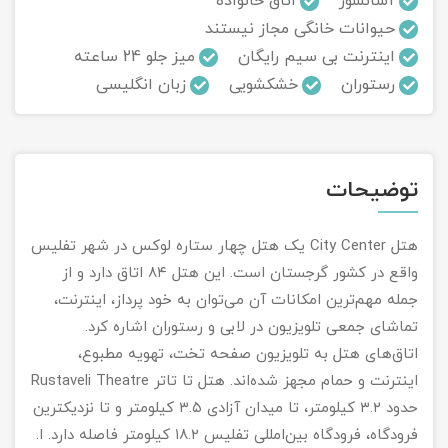
آسانسور
اتاق خانواده
حیوانات خانگی مجاز نیستند
تور سوباتان
اینترنت بی سیم رایگان
میز جلو 24 ساعته
رستوران
خشکشویی
زبان انگلیسی
تور چابهار
تور مرداب هسل
توضیحات
تور کاشان
تور اصفهان
هتل City Center یک هتل چهار ستاره لوکس در شهر تفلیس
واقع در کشور گرجستان است. این هتل ۸۴ اتاق دارد و از
تور ترکمن صحرا
جمله مهم‌ترین امکانات آن می‌توان به خود پرداز، اینترنت،
تماشای جمعی تلویزیون در لابی و رستوران اشاره کرد.
تور آفرود
اتاق‌های هتل به تلویزیون صفحه تخت، تهویه مطبوع،
اینترنت و حمام مجهز شده‌اند. هتل تا تاتر Rustaveli Theatre
حدود ۳.۲ کیلومتر، تا میدان آزادی ۳.۵ کیلومتر و تا نزدیکترین
فرودگاه، فرودگاه بین‌امللی تفلیس ۱۸.۲ کیلومتر فاصله دارد. ا.