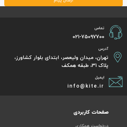
ارسال پیام
تماس
021-75097700
آدرس
تهران، میدان ولیعصر، ابتدای بلوار کشاورز،
پلاک 31، طبقه همکف
ایمیل
info@kite.ir
صفحات کاربردی
درخواست همکاری