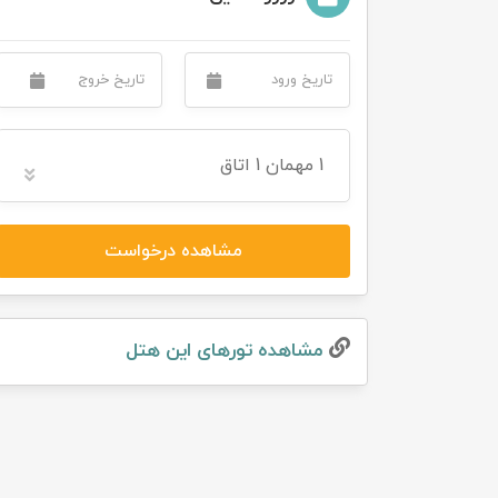
تور سوباتان
تور چابهار
تور مرداب هسل
1
مهمان
1 اتاق
تور کاشان
مشاهده درخواست
تور اصفهان
تور ترکمن صحرا
مشاهده تور‌های این هتل
تور آفرود