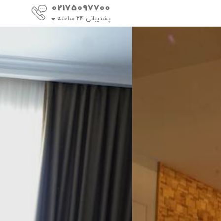
02175097700
پشتیبانی
24
ساعته