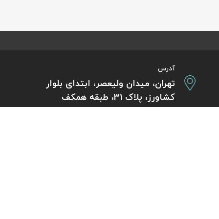
آدرس
تهران، میدان ولیعصر، ابتدای بلوار
کشاورز، پلاک 31، طبقه همکف
تورهای پرطرفدار
آژانس مسافر
کایت با ارائه خدم
بلیط هواپیما اقساطی
هر ساعت از شبانه‌
دی
رزرو هتل اقساطی
هواپیما، بلیط چار
ل
مجله گردشگری