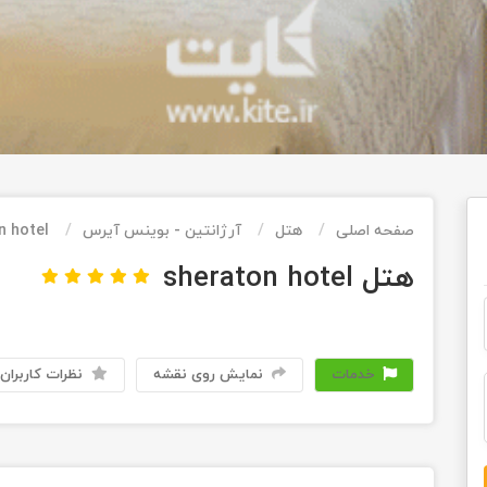
صفحه اصلی
هتل
آرژانتین - بوینس آیرس
n hotel
هتل sheraton hotel
خدمات
نمایش روی نقشه
نظرات کاربران