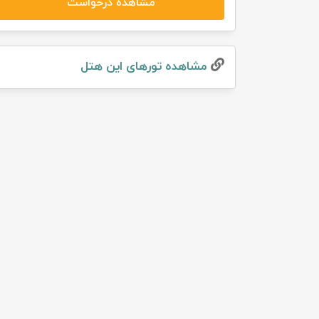
مشاهده درخواست
تور سوباتان
تور چابهار
مشاهده تور‌های این هتل
تور مرداب هسل
تور کاشان
تور اصفهان
تور ترکمن صحرا
تور آفرود