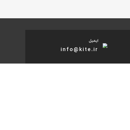
ایمیل
info@kite.ir
تی پیام توسعه صبا
ات گردشگری آنلاین پا به پات تا مقصد میاد. هر کجای دنیا و
روز که هست؛ در سایت کایت آنلاین شو و با چند کلیک بلیط
تر، هتل و تورهای مسافرتی و طبیعت‌گردی خودت رو رزرو کن.