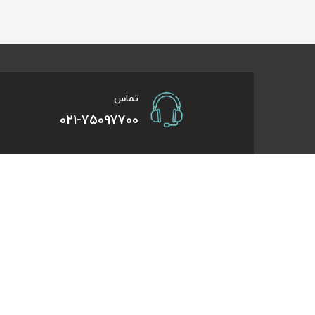
تماس
021-75097700
صفحات کاربردی
درباره کایت
درخواست همکاری
تورهای یک روزه
راهنمای خرید
تورهای کویر گر
درباره ما
تورهای استانبو