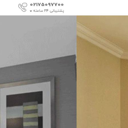
02175097700
پشتیبانی
24
ساعته