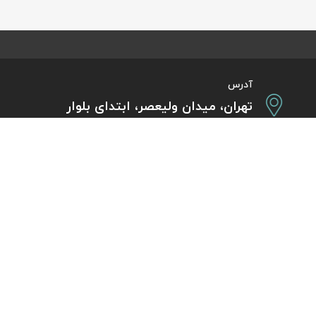
آدرس
تهران، میدان ولیعصر، ابتدای بلوار
کشاورز، پلاک 31، طبقه همکف
تورهای پرطرفدار
آژانس مسافر
کایت با ارائه خدم
بلیط هواپیما اقساطی
هر ساعت از شبانه‌
دی
رزرو هتل اقساطی
هواپیما، بلیط چار
ل
مجله گردشگری
گردی
راهنمای ویزای کشورها