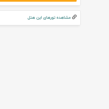
تور سوباتان
مشاهده تور‌های این هتل
تور چابهار
تور مرداب هسل
تور کاشان
تور اصفهان
تور ترکمن صحرا
تور آفرود