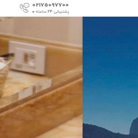
02175097700
پشتیبانی
24
ساعته