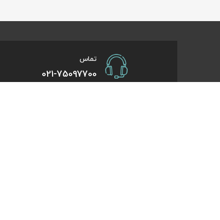
تماس
021-75097700
صفحات کاربردی
درباره کایت
درخواست همکاری
تورهای یک روزه
راهنمای خرید
تورهای کویر گر
درباره ما
تورهای استانبو
تماس با ما
تورهای طبیعت 