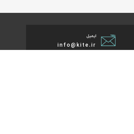
ایمیل
info@kite.ir
تی پیام توسعه صبا
ات گردشگری آنلاین پا به پات تا مقصد میاد. هر کجای دنیا و
روز که هست؛ در سایت کایت آنلاین شو و با چند کلیک بلیط
تر، هتل و تورهای مسافرتی و طبیعت‌گردی خودت رو رزرو کن.