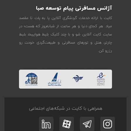
آژانس مسافرتی پیام توسعه صبا
کایت با ارائه خدمات گردشگری آنلاین پا به پات تا مقصد
میاد. هر کجای دنیا و هر ساعت از شبانه‌روز که هست؛ در
سایت کایت آنلاین شو و با چند کلیک بلیط هواپیما، بلیط
چارتر، هتل و تورهای مسافرتی و طبیعت‌گردی خودت رو
رزرو کن.
همراهی با کایت در شبکه‌های اجتماعی