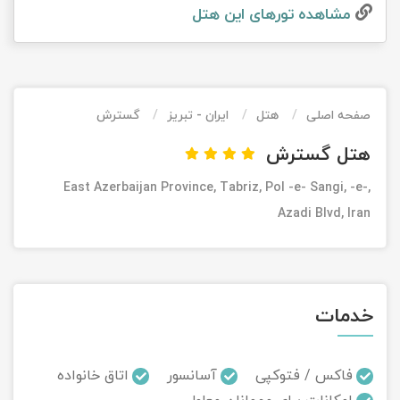
مشاهده تور‌های این هتل
تور کیش از ساری
تور کویر مرنجاب
تور سنگاپور اقساطی
اقساطی
تور طبس
تور مالدیو
تور کیش از بندرعباس
اقساطی
صفحه اصلی
هتل
ایران - تبریز
گسترش
تور کویر کاراکال
تور قزاقستان اقساطی
هتل گسترش
تور کویر مصر
تور زیارتی اقساطی
East Azerbaijan Province, Tabriz, Pol -e- Sangi, -e-,
تور کویر ابوزیدآباد
Azadi Blvd, Iran
تور هرمز
تور ماسوله
خدمات
تور مرداب سراوان
فاکس / فتوکپی
آسانسور
اتاق خانواده
تور گلستان