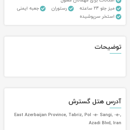
امکانات برای مهمانان معلول
میز جلو 24 ساعته
رستوران
جعبه ایمنی
تور سوباتان
استخر سرپوشیده
تور چابهار
تور مرداب هسل
توضیحات
تور کاشان
تور اصفهان
تور ترکمن صحرا
تور آفرود
آدرس هتل گسترش
East Azerbaijan Province, Tabriz, Pol -e- Sangi, -e-,
Azadi Blvd, Iran