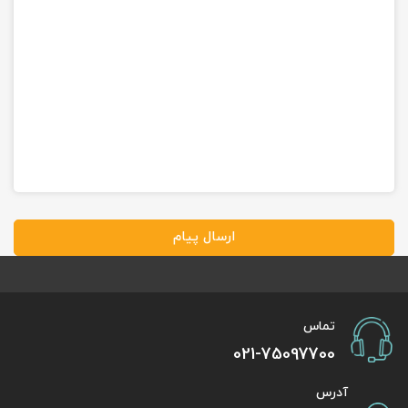
ارسال پیام
تماس
021-75097700
آدرس