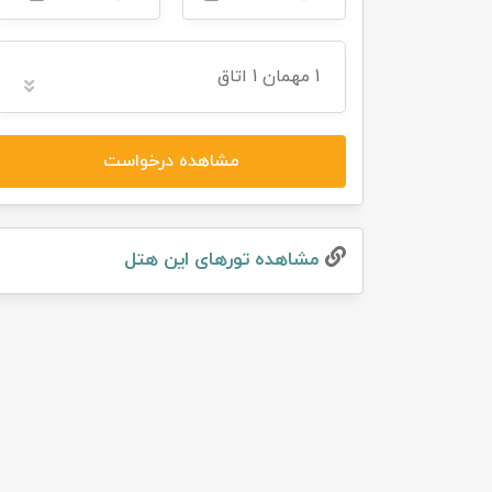
تور سوباتان
1
مهمان
1 اتاق
تور چابهار
تور مرداب هسل
مشاهده درخواست
تور کاشان
مشاهده تور‌های این هتل
تور اصفهان
تور ترکمن صحرا
تور آفرود