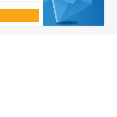
آدرس
تهران، میدان ولیعصر، ابتدای بلوار
کشاورز، پلاک 31، طبقه همکف
تورهای پرطرفدار
آژانس مسافر
کایت با ارائه خدم
بلیط هواپیما اقساطی