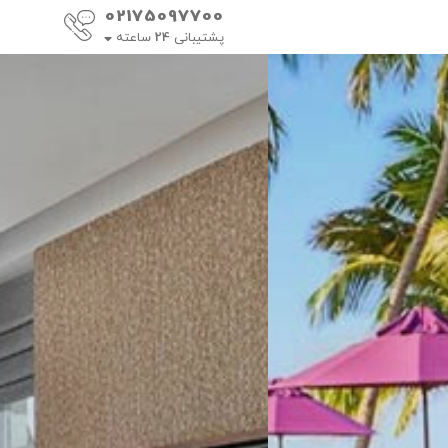
02175097700
پشتیبانی
24
ساعته