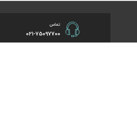
تماس
021-75097700
صفحات کاربردی
درباره کایت
درخواست همکاری
تورهای یک روزه
راهنمای خرید
تورهای کویر گر
درباره ما
تورهای استانبو
تماس با ما
تورهای طبیعت 
قوانین و مقررات
تورهای اقساطی