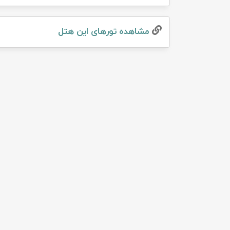
تور سوباتان
مشاهده تور‌های این هتل
تور چابهار
تور مرداب هسل
تور کاشان
تور اصفهان
تور ترکمن صحرا
تور آفرود