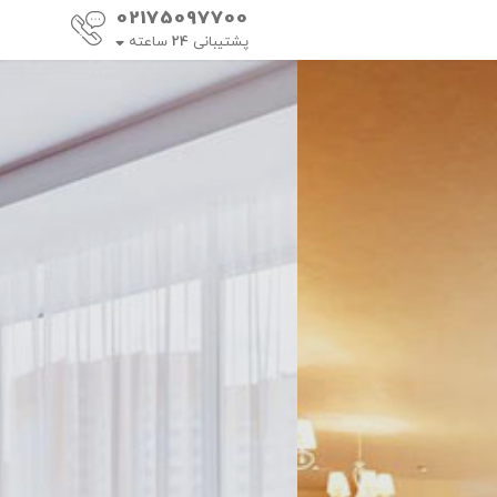
02175097700
پشتیبانی
24
ساعته