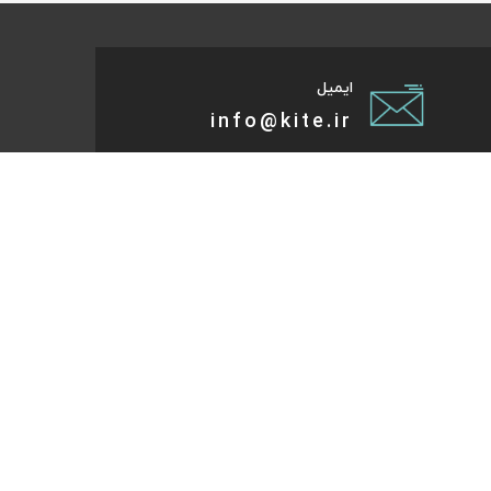
ایمیل
info@kite.ir
تی پیام توسعه صبا
ات گردشگری آنلاین پا به پات تا مقصد میاد. هر کجای دنیا و
روز که هست؛ در سایت کایت آنلاین شو و با چند کلیک بلیط
تر، هتل و تورهای مسافرتی و طبیعت‌گردی خودت رو رزرو کن.