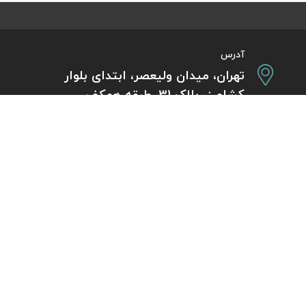
آدرس
تهران، میدان ولیعصر، ابتدای بلوار
کشاورز، پلاک 31، طبقه همکف
تورهای پرطرفدار
آژانس مسافر
کایت با ارائه خدم
بلیط هواپیما اقساطی
هر ساعت از شبانه‌
دی
رزرو هتل اقساطی
هواپیما، بلیط چار
ل
مجله گردشگری
گردی
راهنمای ویزای کشورها
بلیط هواپیما خارجی