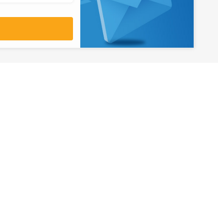
آدرس
تهران، میدان ولیعصر، ابتدای بلوار
کشاورز، پلاک 31، طبقه همکف
تورهای پرطرفدار
آژانس مسافر
کایت با ارائه خدم
بلیط هواپیما اقساطی