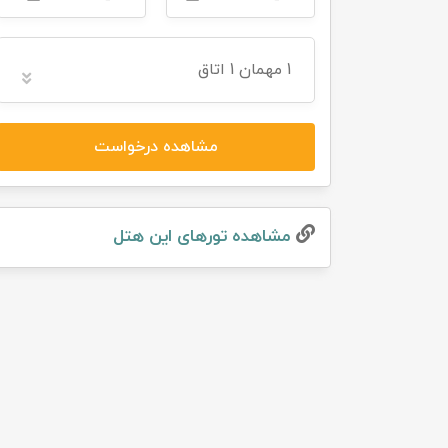
تور سوباتان
1
مهمان
1 اتاق
تور چابهار
تور مرداب هسل
مشاهده درخواست
تور کاشان
مشاهده تور‌های این هتل
تور اصفهان
تور ترکمن صحرا
تور آفرود