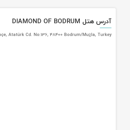
آدرس هتل DIAMOND OF BODRUM
e, Atatürk Cd. No:136, 48400 Bodrum/Muğla, Turkey