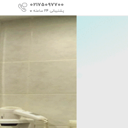
02175097700
پشتیبانی
24
ساعته