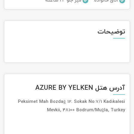
اتاق خانواده
میز جلو 24 ساعته
تور سوباتان
تور چابهار
توضیحات
تور مرداب هسل
تور کاشان
تور اصفهان
تور ترکمن صحرا
آدرس هتل AZURE BY YELKEN
تور آفرود
Peksimet Mah Bozdağ 12. Sokak No:7/1 Kadıkalesi
Mevkii, 48100 Bodrum/Muğla, Turkey