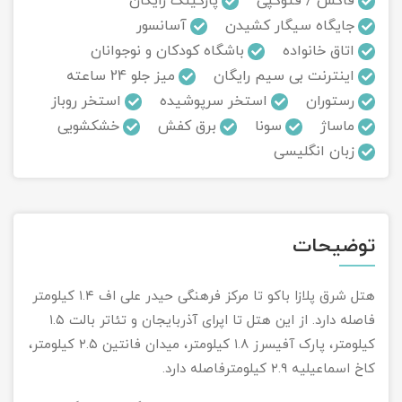
فاکس / فتوکپی
پارکینگ رایگان
جایگاه سیگار کشیدن
آسانسور
تور سوباتان
اتاق خانواده
باشگاه کودکان و نوجوانان
اینترنت بی سیم رایگان
میز جلو 24 ساعته
تور چابهار
رستوران
استخر سرپوشیده
استخر روباز
تور مرداب هسل
ماساژ
سونا
برق کفش
خشکشویی
زبان انگلیسی
تور کاشان
تور اصفهان
توضیحات
تور ترکمن صحرا
هتل شرق پلازا باکو تا مرکز فرهنگی حیدر علی اف ۱.۴ کیلومتر
تور آفرود
فاصله دارد. از این هتل تا اپرای آذربایجان و تئاتر بالت ۱.۵
کیلومتر، پارک آفیسرز ۱.۸ کیلومتر، میدان فانتین ۲.۵ کیلومتر،
کاخ اسماعیلیه ۲.۹ کیلومترفاصله دارد.