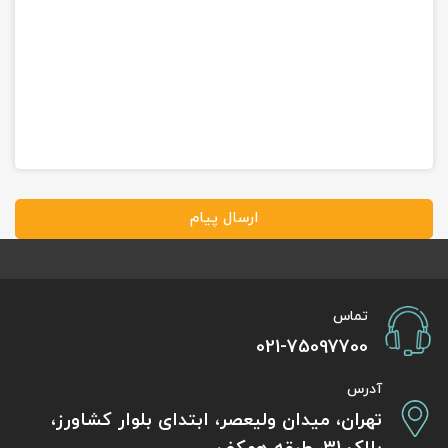
ارسال پیام
تماس
021-75097700
آدرس
تهران، میدان ولیعصر، ابتدای بلوار کشاورز،