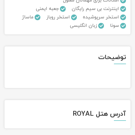
امکانات برای مهمانان معلول
اینترنت بی سیم رایگان
جعبه ایمنی
تور سوباتان
استخر سرپوشیده
استخر روباز
ماساژ
سونا
زبان انگلیسی
تور چابهار
تور مرداب هسل
توضیحات
تور کاشان
تور اصفهان
تور ترکمن صحرا
تور آفرود
آدرس هتل ROYAL