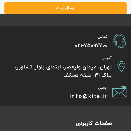
ارسال پیام
تماس
021-75097700
آدرس
تهران، میدان ولیعصر، ابتدای بلوار کشاورز،
پلاک 31، طبقه همکف
ایمیل
info@kite.ir
صفحات کاربردی