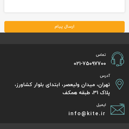
ارسال پیام
تماس
021-75097700
آدرس
تهران، میدان ولیعصر، ابتدای بلوار کشاورز،
پلاک 31، طبقه همکف
ایمیل
info@kite.ir