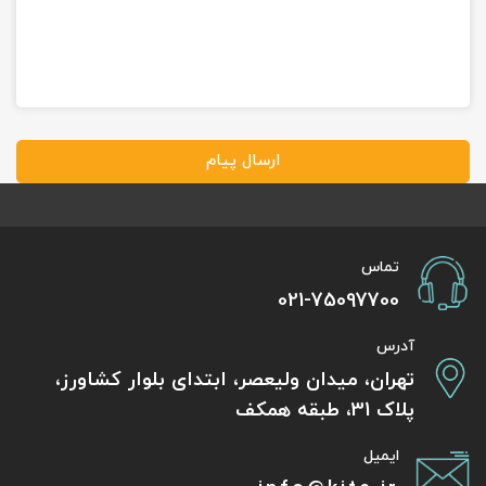
ارسال پیام
تماس
021-75097700
آدرس
تهران، میدان ولیعصر، ابتدای بلوار کشاورز،
پلاک 31، طبقه همکف
ایمیل