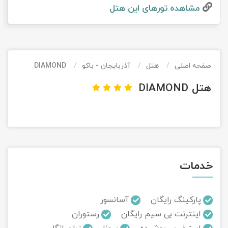
مشاهده تور‌های این هتل
تور کیش از ساری
تور کویر مرنجاب
تور سنگاپور اقساطی
اقساطی
تور طبس
تور مالدیو
تور کیش از بندرعباس
اقساطی
صفحه اصلی
هتل
آذربایجان - باکو
DIAMOND
تور کویر کاراکال
تور قزاقستان اقساطی
هتل DIAMOND
تور کویر مصر
تور زیارتی اقساطی
تور کویر ابوزیدآباد
تور هرمز
خدمات
تور ماسوله
تور مرداب سراوان
پارکینگ رایگان
آسانسور
اینترنت بی سیم رایگان
رستوران
تور گلستان