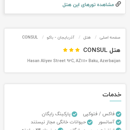
مشاهده تور‌های این هتل
تور کیش از ساری
تور کویر مرنجاب
تور سنگاپور اقساطی
اقساطی
تور طبس
تور مالدیو
تور کیش از بندرعباس
اقساطی
صفحه اصلی
هتل
آذربایجان - باکو
CONSUL
تور کویر کاراکال
تور قزاقستان اقساطی
هتل CONSUL
تور کویر مصر
تور زیارتی اقساطی
Hasan Aliyev Street 92C, AZ1110 Baku, Azerbaijan
تور کویر ابوزیدآباد
تور هرمز
خدمات
تور ماسوله
تور مرداب سراوان
فاکس / فتوکپی
پارکینگ رایگان
آسانسور
حیوانات خانگی مجاز نیستند
تور گلستان