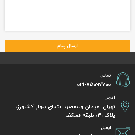
ارسال پیام
تماس
021-75097700
آدرس
تهران، میدان ولیعصر، ابتدای بلوار کشاورز،
پلاک 31، طبقه همکف
ایمیل