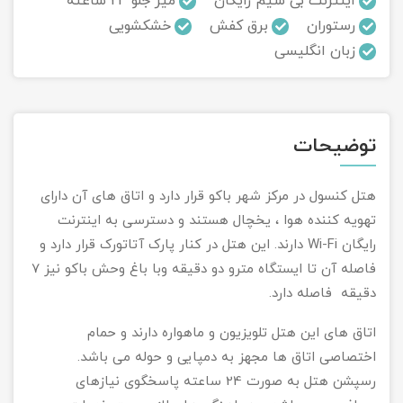
اینترنت بی سیم رایگان
میز جلو 24 ساعته
رستوران
برق کفش
خشکشویی
تور سوباتان
زبان انگلیسی
تور چابهار
تور مرداب هسل
توضیحات
تور کاشان
هتل کنسول در مرکز شهر باکو قرار دارد و اتاق های آن دارای
تور اصفهان
تهویه کننده هوا ، یخچال هستند و دسترسی به اینترنت
رایگان ‏Wi-Fi‏ دارند. این هتل در کنار پارک آتاتورک قرار دارد و
تور ترکمن صحرا
فاصله آن تا ایستگاه مترو دو دقیقه وبا باغ وحش باکو نیز 7
دقیقه فاصله ‏دارد.
تور آفرود
اتاق های این هتل تلویزیون و ماهواره دارند و حمام
اختصاصی اتاق ها مجهز به دمپایی و حوله می باشد. ‏
رسپشن هتل به صورت 24 ساعته پاسخگوی نیازهای