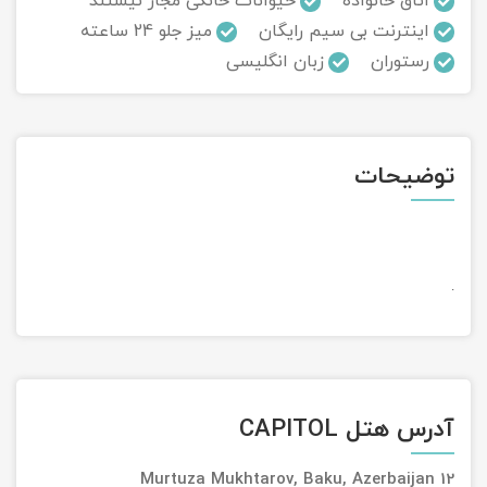
اتاق خانواده
حیوانات خانگی مجاز نیستند
اینترنت بی سیم رایگان
میز جلو 24 ساعته
تور سوباتان
رستوران
زبان انگلیسی
تور چابهار
تور مرداب هسل
توضیحات
تور کاشان
تور اصفهان
.
تور ترکمن صحرا
تور آفرود
آدرس هتل CAPITOL
12 Murtuza Mukhtarov, Baku, Azerbaijan