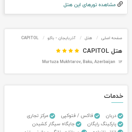
مشاهده تور‌های این هتل
تور کیش از ساری
تور کویر مرنجاب
تور سنگاپور اقساطی
اقساطی
تور طبس
تور مالدیو
تور کیش از بندرعباس
اقساطی
صفحه اصلی
هتل
آذربایجان - باکو
CAPITOL
تور کویر کاراکال
تور قزاقستان اقساطی
هتل CAPITOL
تور کویر مصر
تور زیارتی اقساطی
12 Murtuza Mukhtarov, Baku, Azerbaijan
تور کویر ابوزیدآباد
تور هرمز
خدمات
تور ماسوله
تور مرداب سراوان
دربان
فاکس / فتوکپی
مرکز تجاری
پارکینگ رایگان
جایگاه سیگار کشیدن
تور گلستان