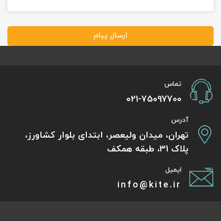
ارسال پیام
تماس
021-75097700
آدرس
تهران، میدان ولیعصر، ابتدای بلوار کشاورز،
پلاک 31، طبقه همکف
ایمیل
info@kite.ir