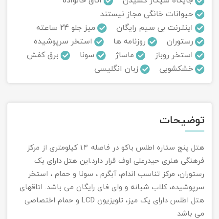
جایگاه سیگار کشیدن
اتاق خانواده
حیوانات خانگی مجاز نیستند
تور سوباتان
اینترنت بی سیم رایگان
میز جلو 24 ساعته
رستوران
روزنامه ها
استخر سرپوشیده
تور چابهار
استخر روباز
ماساژ
سونا
برق کفش
تور مرداب هسل
خشکشویی
زبان انگلیسی
تور کاشان
تور اصفهان
توضیحات
تور ترکمن صحرا
هتل پنج ستاره اطلس باکو در فاصله 1.4 کیلومتری از مرکز
فرهنگی هنری حیدرعلی اوف قرار دارد.این هتل دارای یک
تور آفرود
رستوران، مرکز تناسب اندام، آبگرم ، سونا و حمام ، استخر
سرپوشیده، کلاب شبانه و وای فای رایگان می باشد. اتاقهای
هتل اطلس دارای یک میز، تلویزیون LCD و حمام اختصاصی
می باشد