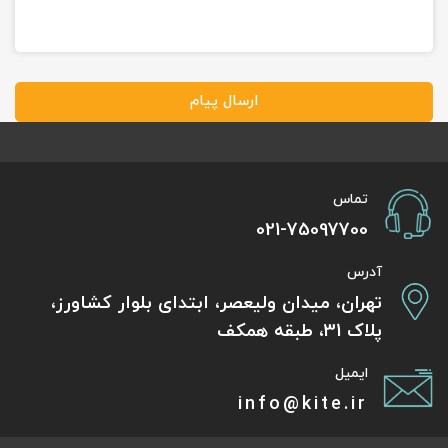
ارسال پیام
تماس
021-75097700
آدرس
تهران، میدان ولیعصر، ابتدای بلوار کشاورز،
پلاک 31، طبقه همکف
ایمیل
info@kite.ir