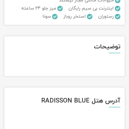
حیوانات خانگی مجاز نیستند
اینترنت بی سیم رایگان
میز جلو 24 ساعته
تور سوباتان
رستوران
استخر روباز
سونا
تور چابهار
تور مرداب هسل
توضیحات
تور کاشان
تور اصفهان
تور ترکمن صحرا
تور آفرود
آدرس هتل RADISSON BLUE