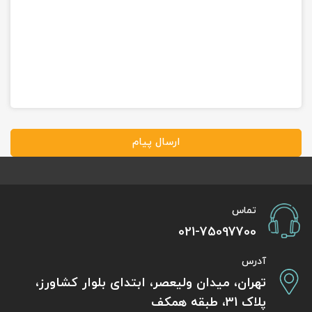
ارسال پیام
تماس
021-75097700
آدرس
تهران، میدان ولیعصر، ابتدای بلوار کشاورز،
پلاک 31، طبقه همکف