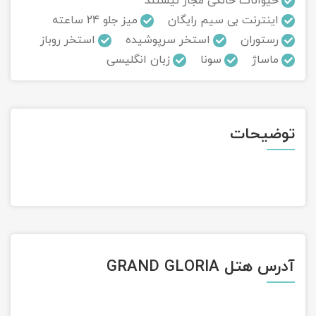
حیوانات خانگی مجاز نیستند
اینترنت بی سیم رایگان
میز جلو 24 ساعته
تور سوباتان
رستوران
استخر سرپوشیده
استخر روباز
ماساژ
سونا
زبان انگلیسی
تور چابهار
تور مرداب هسل
توضیحات
تور کاشان
تور اصفهان
تور ترکمن صحرا
تور آفرود
آدرس هتل GRAND GLORIA