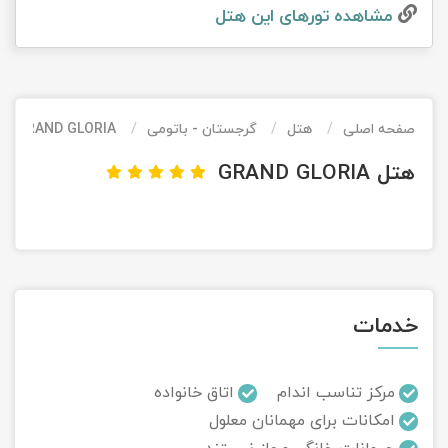
مشاهده تور‌های این هتل
تور کیش از ساری
تور کویر مرنجاب
تور سنگاپور اقساطی
اقساطی
تور طبس
تور مالدیو
تور کیش از بندرعباس
اقساطی
صفحه اصلی
هتل
گرجستان - باتومی
GRAND GLORIA
تور کویر کاراکال
تور قزاقستان اقساطی
هتل GRAND GLORIA
تور کویر مصر
تور زیارتی اقساطی
تور کویر ابوزیدآباد
تور هرمز
خدمات
تور ماسوله
تور مرداب سراوان
مرکز تناسب اندام
اتاق خانواده
امکانات برای مهمانان معلول
تور گلستان