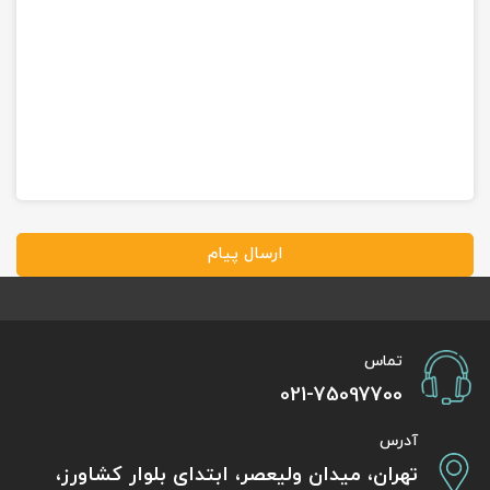
ارسال پیام
تماس
021-75097700
آدرس
تهران، میدان ولیعصر، ابتدای بلوار کشاورز،