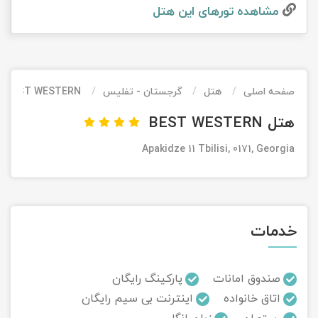
مشاهده تور‌های این هتل
تور کیش از ساری
تور کویر مرنجاب
تور سنگاپور اقساطی
اقساطی
تور طبس
تور مالدیو
تور کیش از بندرعباس
اقساطی
صفحه اصلی
هتل
گرجستان - تفلیس
BEST WESTERN
تور کویر کاراکال
تور قزاقستان اقساطی
هتل BEST WESTERN
تور کویر مصر
تور زیارتی اقساطی
Apakidze 11 Tbilisi, 0171, Georgia
تور کویر ابوزیدآباد
تور هرمز
خدمات
تور ماسوله
تور مرداب سراوان
صندوق امانات
پارکینگ رایگان
اتاق خانواده
اینترنت بی سیم رایگان
تور گلستان