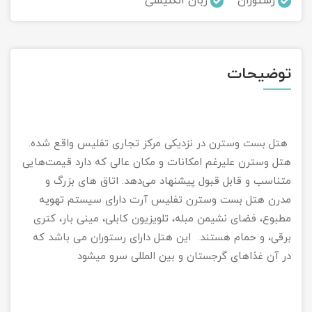
رستوران
زبان انگلیسی
تور سوباتان
تور چابهار
توضیحات
تور مرداب هسل
تور کاشان
هتل بست وسترن در نزدیکی مرکز تجاری تفلیس واقع شده.
هتل وسترن علیرغم امکانات و مکان عالی که دارد قیمت‌هایی
تور اصفهان
متناسب و قابل قبول پیشنهاد می‌دهد. اتاق های بزرگ و
تور ترکمن صحرا
مدرن هتل بست وسترن تفلیس آرت دارای سیستم تهویه
مطبوع، فضای نشیمن مبله، تلویزیون کابلی، مینی بار، کتری
تور آفرود
برقی، و حمام هستند. این هتل دارای رستوران می باشد که
در آن غذاهای گرجستان و بین المللی سرو میشود