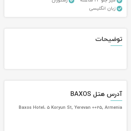
میز جلو 24 ساعته
رستوران
زبان انگلیسی
تور سوباتان
تور چابهار
توضیحات
تور مرداب هسل
تور کاشان
تور اصفهان
تور ترکمن صحرا
آدرس هتل BAXOS
تور آفرود
Baxos Hotel، 5 Koryun St, Yerevan 0025, Armenia