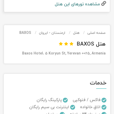
مشاهده تور‌های این هتل
تور کیش از ساری
تور کویر مرنجاب
تور سنگاپور اقساطی
اقساطی
تور طبس
تور مالدیو
تور کیش از بندرعباس
اقساطی
صفحه اصلی
هتل
ارمنستان - ایروان
BAXOS
تور کویر کاراکال
تور قزاقستان اقساطی
هتل BAXOS
تور کویر مصر
تور زیارتی اقساطی
Baxos Hotel، 5 Koryun St, Yerevan 0025, Armenia
تور کویر ابوزیدآباد
تور هرمز
خدمات
تور ماسوله
تور مرداب سراوان
فاکس / فتوکپی
پارکینگ رایگان
اتاق خانواده
اینترنت بی سیم رایگان
تور گلستان