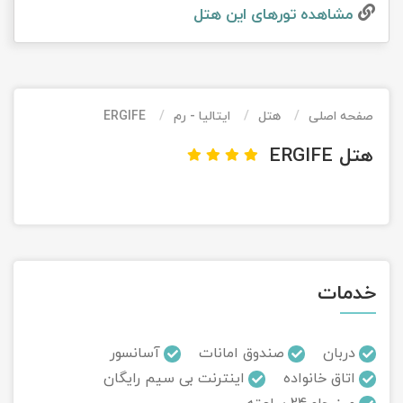
مشاهده تور‌های این هتل
تور کیش از ساری
تور کویر مرنجاب
تور سنگاپور اقساطی
اقساطی
تور طبس
تور مالدیو
تور کیش از بندرعباس
اقساطی
صفحه اصلی
هتل
ایتالیا - رم
ERGIFE
تور کویر کاراکال
تور قزاقستان اقساطی
هتل ERGIFE
تور کویر مصر
تور زیارتی اقساطی
تور کویر ابوزیدآباد
تور هرمز
خدمات
تور ماسوله
تور مرداب سراوان
دربان
صندوق امانات
آسانسور
اتاق خانواده
اینترنت بی سیم رایگان
تور گلستان