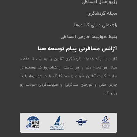
رزرو هتل اقساطی
مجله گردشگری
راهنمای ویزای کشورها
بلیط هواپیما خارجی اقساطی
آژانس مسافرتی پیام توسعه صبا
کایت با ارائه خدمات گردشگری آنلاین پا به پات تا مقصد
میاد. هر کجای دنیا و هر ساعت از شبانه‌روز که هست؛ در
سایت کایت آنلاین شو و با چند کلیک بلیط هواپیما، بلیط
چارتر، هتل و تورهای مسافرتی و طبیعت‌گردی خودت رو
رزرو کن.