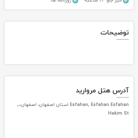
میز جلو 24 ساعته
روزنامه ها
تور سوباتان
تور چابهار
توضیحات
تور مرداب هسل
تور کاشان
تور اصفهان
تور ترکمن صحرا
آدرس هتل مروارید
تور آفرود
Esfahan, Esfahan Esfahan استان اصفهان، اصفهان،،,
Hakim St