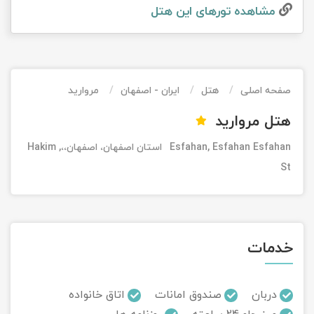
مشاهده تور‌های این هتل
تور کیش از ساری
تور کویر مرنجاب
تور سنگاپور اقساطی
اقساطی
تور طبس
تور مالدیو
تور کیش از بندرعباس
اقساطی
صفحه اصلی
هتل
ایران - اصفهان
مروارید
تور کویر کاراکال
تور قزاقستان اقساطی
هتل مروارید
تور کویر مصر
تور زیارتی اقساطی
Esfahan, Esfahan Esfahan استان اصفهان، اصفهان،،, Hakim
تور کویر ابوزیدآباد
St
تور هرمز
تور ماسوله
خدمات
تور مرداب سراوان
دربان
صندوق امانات
اتاق خانواده
تور گلستان