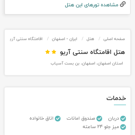
مشاهده تور‌های این هتل
تور کیش از ساری
تور کویر مرنجاب
تور سنگاپور اقساطی
اقساطی
تور طبس
تور مالدیو
تور کیش از بندرعباس
اقساطی
صفحه اصلی
هتل
ایران - اصفهان
اقامتگاه سنتی آریو
تور کویر کاراکال
تور قزاقستان اقساطی
هتل اقامتگاه سنتی آریو
تور کویر مصر
تور زیارتی اقساطی
استان اصفهان، اصفهان، بن بست آسیاب
تور کویر ابوزیدآباد
تور هرمز
خدمات
تور ماسوله
تور مرداب سراوان
دربان
صندوق امانات
اتاق خانواده
میز جلو 24 ساعته
تور گلستان