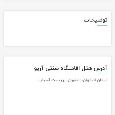
تور سوباتان
توضیحات
تور چابهار
تور مرداب هسل
تور کاشان
تور اصفهان
آدرس هتل اقامتگاه سنتی آریو
تور ترکمن صحرا
استان اصفهان، اصفهان، بن بست آسیاب
تور آفرود