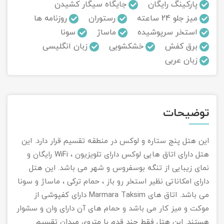
پارکینگ رایگان
جایگاه سیگار کشیدن
میز جلو 24 ساعته
رستوران
روزنامه ها
تور سوباتان
استخر سرپوشیده
ماساژ
سونا
تور چابهار
برق کفش
خشکشویی
زبان انگلیسی
زبان عربی
تور مرداب هسل
تور کاشان
توضیحات
تور اصفهان
این هتل پنج ستاره و لوکس در منطقه تقسیم قرار دارد. این
تور ترکمن صحرا
هتل دارای اتاق هایی لوکس دارای تلویزیون ، WiFi رایگان و
نمای زیبایی از تنگه بوسفروس و شهر می باشد. این هتل
تور آفرود
دارای امکاناتی نظیر استخر رو باز ، حمام ترکی ، ماساژ و سونا
می باشد. اتاق های Marmara Taksim دارای کفپوشی از
موکت و میز کار می باشد و حمام های آن دارای وان و سشوار
هستند. این هتل فقط چند قدم با متروی میدان تقسیم