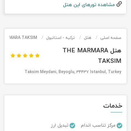
مشاهده تور‌های این هتل
تور کیش از ساری
تور کویر مرنجاب
تور سنگاپور اقساطی
اقساطی
تور طبس
تور مالدیو
تور کیش از بندرعباس
اقساطی
صفحه اصلی
هتل
ترکیه - استانبول
 MARMARA TAKSIM
تور کویر کاراکال
تور قزاقستان اقساطی
هتل THE MARMARA
تور کویر مصر
تور زیارتی اقساطی
TAKSIM
تور کویر ابوزیدآباد
Taksim Meydani, Beyoglu, 34437 Istanbul, Turkey
تور هرمز
تور ماسوله
خدمات
تور مرداب سراوان
مرکز تناسب اندام
تبدیل ارز
تور گلستان