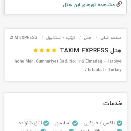
مشاهده تور‌های این هتل
تور کیش از ساری
تور کویر مرنجاب
تور سنگاپور اقساطی
اقساطی
تور طبس
تور مالدیو
تور کیش از بندرعباس
اقساطی
صفحه اصلی
هتل
ترکیه - استانبول
TAXIM EXPRESS
تور کویر کاراکال
تور قزاقستان اقساطی
هتل TAXIM EXPRESS
تور کویر مصر
تور زیارتی اقساطی
Inonu Mah. Cumhuriyet Cad. No: 135 Elmadag - Harbiye
تور کویر ابوزیدآباد
/ Istanbul - Turkey
تور هرمز
تور ماسوله
خدمات
تور مرداب سراوان
فاکس / فتوکپی
آسانسور
اتاق خانواده
تور گلستان