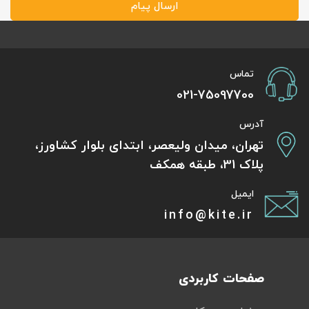
ارسال پیام
تماس
021-75097700
آدرس
تهران، میدان ولیعصر، ابتدای بلوار کشاورز،
پلاک 31، طبقه همکف
ایمیل
info@kite.ir
صفحات کاربردی