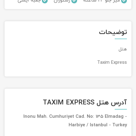
میز جلو 24 ساعته
رستوران
جعبه ایمنی
تور سوباتان
تور چابهار
توضیحات
تور مرداب هسل
هتل
تور کاشان
Taxim Express
تور اصفهان
تور ترکمن صحرا
آدرس هتل TAXIM EXPRESS
تور آفرود
Inonu Mah. Cumhuriyet Cad. No: 135 Elmadag -
Harbiye / Istanbul - Turkey