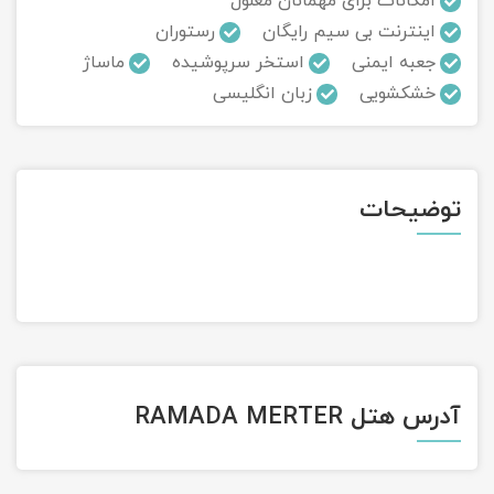
امکانات برای مهمانان معلول
اینترنت بی سیم رایگان
رستوران
تور سوباتان
جعبه ایمنی
استخر سرپوشیده
ماساژ
خشکشویی
زبان انگلیسی
تور چابهار
تور مرداب هسل
توضیحات
تور کاشان
تور اصفهان
تور ترکمن صحرا
تور آفرود
آدرس هتل RAMADA MERTER