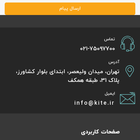
ارسال پیام
تماس
021-75097700
آدرس
تهران، میدان ولیعصر، ابتدای بلوار کشاورز،
پلاک 31، طبقه همکف
ایمیل
info@kite.ir
صفحات کاربردی