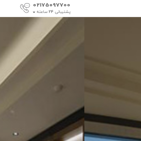
02175097700
پشتیبانی
24
ساعته