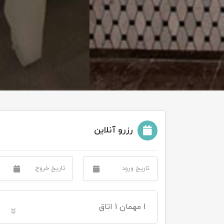
تور سوباتان
تور چابهار
تور مرداب هسل
تور کاشان
تور اصفهان
رزرو آنلاین
تور ترکمن صحرا
تور آفرود
1
مهمان
1 اتاق