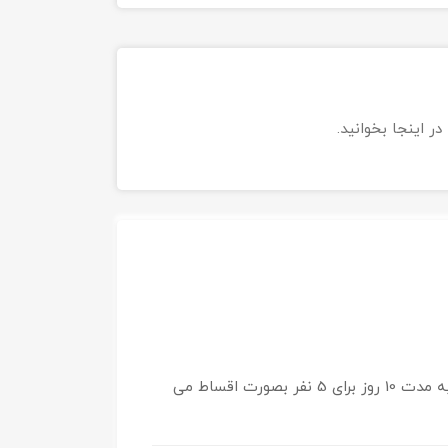
در اینجا بخوانید.
سلام قیمت تور استانبول مرداد 99 از 16 یا 19 مرداد به مدت 10 روز برای 5 نفر بصورت اقساط می