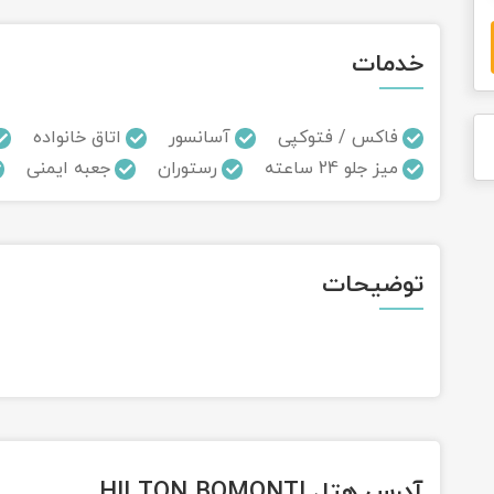
خدمات
فاکس / فتوکپی
آسانسور
اتاق خانواده
میز جلو 24 ساعته
رستوران
جعبه ایمنی
توضیحات
آدرس هتل HILTON BOMONTI