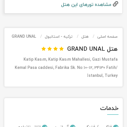
مشاهده تور‌های این هتل
تور کیش از ساری
تور کویر مرنجاب
تور سنگاپور اقساطی
اقساطی
تور طبس
تور مالدیو
تور کیش از بندرعباس
اقساطی
صفحه اصلی
هتل
ترکیه - استانبول
GRAND UNAL
تور کویر کاراکال
تور قزاقستان اقساطی
هتل GRAND UNAL
تور کویر مصر
تور زیارتی اقساطی
Katip Kasım, Katip Kasım Mahallesi, Gazi Mustafa
تور کویر ابوزیدآباد
Kemal Pasa caddesi, Fabrika Sk. No:10-12, 34130 Fatih/
İstanbul, Turkey
تور هرمز
تور ماسوله
خدمات
تور مرداب سراوان
تور گلستان