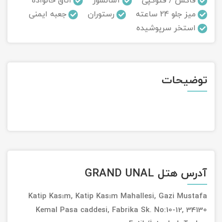
فاکس / فتوکپی
آسانسور
اتاق خانواده
میز جلو 24 ساعته
رستوران
جعبه ایمنی
تور سوباتان
استخر سرپوشیده
تور چابهار
تور مرداب هسل
توضیحات
تور کاشان
تور اصفهان
تور ترکمن صحرا
تور آفرود
آدرس هتل GRAND UNAL
Katip Kasım, Katip Kasım Mahallesi, Gazi Mustafa
Kemal Pasa caddesi, Fabrika Sk. No:10-12, 34130