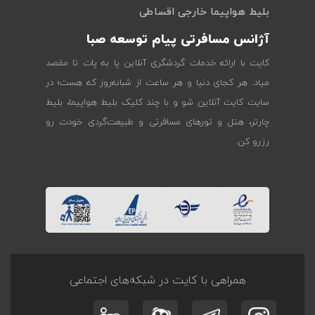
بلیط هواپیما خارجی اقساطی
آژانس مسافرتی پیام توسعه صبا
کایت با ارائه خدمات گردشگری آنلاین پا به پات تا مقصد
میاد. هر کجای دنیا و هر ساعت از شبانه‌روز که هست؛ در
سایت کایت آنلاین شو و با چند کلیک بلیط هواپیما، بلیط
چارتر، هتل و تورهای مسافرتی و طبیعت‌گردی خودت رو
رزرو کن.
همراهی با کایت در شبکه‌های اجتماعی