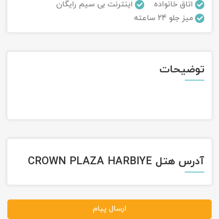
اتاق خانواده
اینترنت بی سیم رایگان
میز جلو 24 ساعته
تور سوباتان
تور چابهار
تور مرداب هسل
توضیحات
تور کاشان
تور اصفهان
تور ترکمن صحرا
آدرس هتل CROWN PLAZA HARBIYE
تور آفرود
ارسال پیام