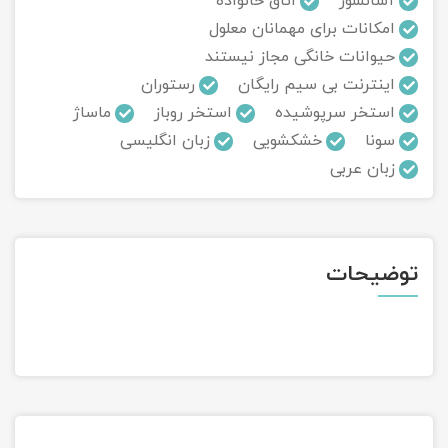
آسانسور
اتاق خانواده
امکانات برای مهمانان معلول
تور سوباتان
حیوانات خانگی مجاز نیستند
اینترنت بی سیم رایگان
رستوران
تور چابهار
استخر سرپوشیده
استخر روباز
ماساژ
تور مرداب هسل
سونا
خشکشویی
زبان انگلیسی
زبان عربی
تور کاشان
تور اصفهان
توضیحات
تور ترکمن صحرا
تور آفرود