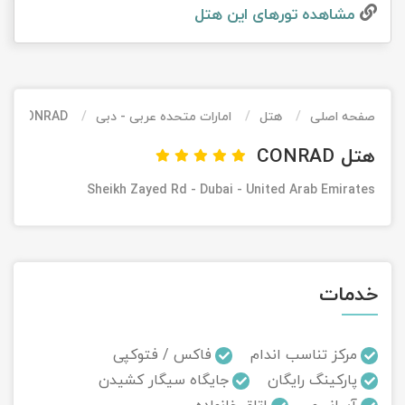
مشاهده تور‌های این هتل
تور کیش از ساری
تور کویر مرنجاب
تور سنگاپور اقساطی
اقساطی
تور طبس
تور مالدیو
تور کیش از بندرعباس
اقساطی
صفحه اصلی
هتل
امارات متحده عربی - دبی
CONRAD
تور کویر کاراکال
تور قزاقستان اقساطی
هتل CONRAD
تور کویر مصر
تور زیارتی اقساطی
Sheikh Zayed Rd - Dubai - United Arab Emirates
تور کویر ابوزیدآباد
تور هرمز
خدمات
تور ماسوله
تور مرداب سراوان
مرکز تناسب اندام
فاکس / فتوکپی
پارکینگ رایگان
جایگاه سیگار کشیدن
تور گلستان