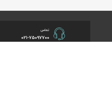
تماس
021-75097700
صفحات کاربردی
درباره کایت
درخواست همکاری
تورهای یک روزه
راهنمای خرید
تورهای کویر گر
درباره ما
تورهای استانبو
تماس با ما
تورهای طبیعت 