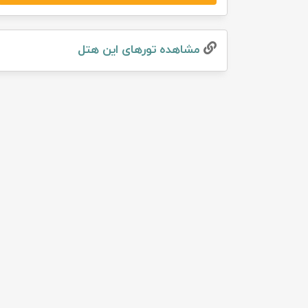
تور سوباتان
مشاهده تور‌های این هتل
تور چابهار
تور مرداب هسل
تور کاشان
تور اصفهان
تور ترکمن صحرا
تور آفرود