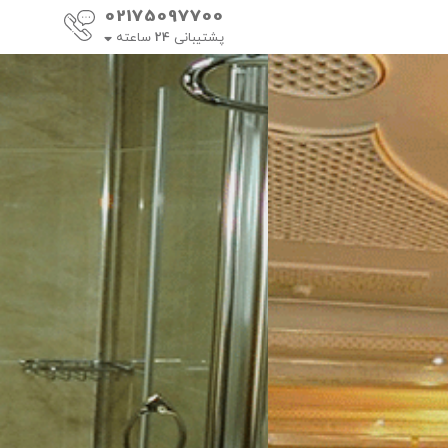
02175097700
پشتیبانی
24
ساعته