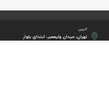
آدرس
تهران، میدان ولیعصر، ابتدای بلوار
کشاورز، پلاک 31، طبقه همکف
تورهای پرطرفدار
آژانس مسافر
کایت با ارائه خدم
بلیط هواپیما اقساطی
هر ساعت از شبانه‌
دی
رزرو هتل اقساطی
هواپیما، بلیط چار
ل
مجله گردشگری
گردی
راهنمای ویزای کشورها