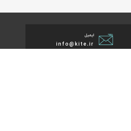
ایمیل
info@kite.ir
تی پیام توسعه صبا
ات گردشگری آنلاین پا به پات تا مقصد میاد. هر کجای دنیا و
روز که هست؛ در سایت کایت آنلاین شو و با چند کلیک بلیط
تر، هتل و تورهای مسافرتی و طبیعت‌گردی خودت رو رزرو کن.