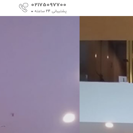
02175097700
پشتیبانی
24
ساعته