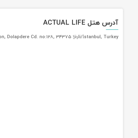
آدرس هتل ACTUAL LIFE
n, Dolapdere Cd. no:128, 34375 Şişli/İstanbul, Turkey