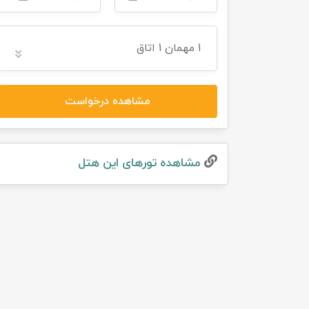
تور سوباتان
1
مهمان
1 اتاق
تور چابهار
تور مرداب هسل
مشاهده درخواست
تور کاشان
مشاهده تور‌های این هتل
تور اصفهان
تور ترکمن صحرا
تور آفرود