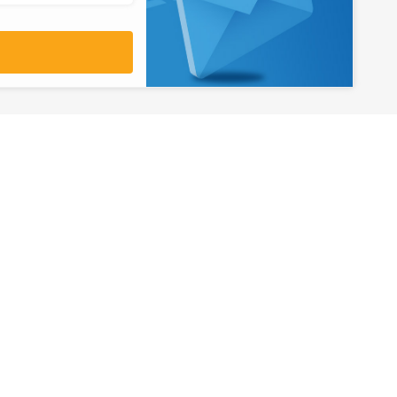
آدرس
تهران، میدان ولیعصر، ابتدای بلوار
کشاورز، پلاک 31، طبقه همکف
تورهای پرطرفدار
آژانس مسافر
کایت با ارائه خدم
بلیط هواپیما اقساطی