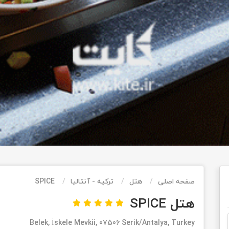
صفحه اصلی
هتل
ترکیه - آنتالیا
SPICE
هتل SPICE
Belek, İskele Mevkii, 07506 Serik/Antalya, Turkey