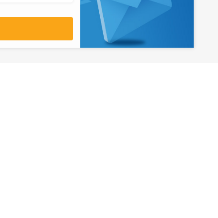
آدرس
تهران، میدان ولیعصر، ابتدای بلوار
کشاورز، پلاک 31، طبقه همکف
تورهای پرطرفدار
آژانس مسافر
کایت با ارائه خدم
بلیط هواپیما اقساطی