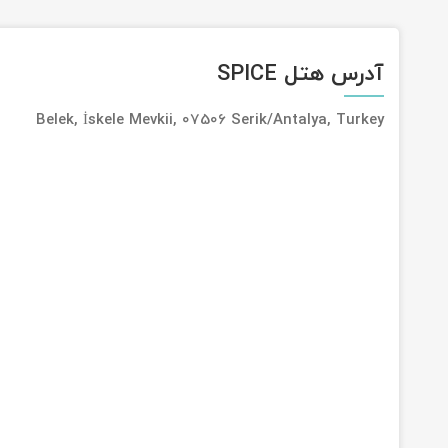
آدرس هتل SPICE
Belek, İskele Mevkii, 07506 Serik/Antalya, Turkey