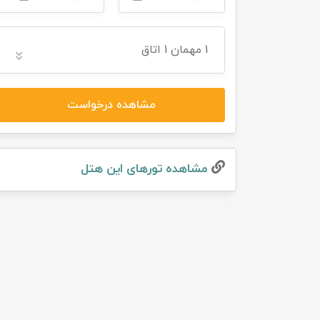
تور سوباتان
1
مهمان
1 اتاق
تور چابهار
تور مرداب هسل
مشاهده درخواست
تور کاشان
مشاهده تور‌های این هتل
تور اصفهان
تور ترکمن صحرا
تور آفرود