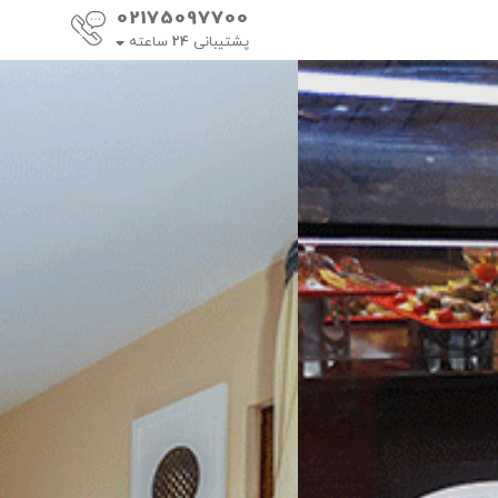
02175097700
پشتیبانی
24
ساعته