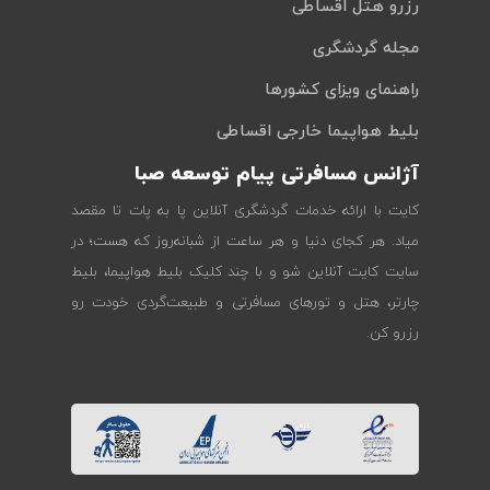
رزرو هتل اقساطی
مجله گردشگری
راهنمای ویزای کشورها
بلیط هواپیما خارجی اقساطی
آژانس مسافرتی پیام توسعه صبا
کایت با ارائه خدمات گردشگری آنلاین پا به پات تا مقصد
میاد. هر کجای دنیا و هر ساعت از شبانه‌روز که هست؛ در
سایت کایت آنلاین شو و با چند کلیک بلیط هواپیما، بلیط
چارتر، هتل و تورهای مسافرتی و طبیعت‌گردی خودت رو
رزرو کن.