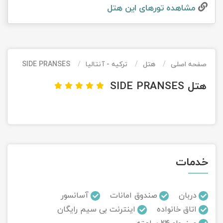
مشاهده تور‌های این هتل
تور کیش از ساری
تور کویر مرنجاب
تور سنگاپور اقساطی
اقساطی
تور طبس
تور مالدیو
تور کیش از بندرعباس
اقساطی
صفحه اصلی
هتل
ترکیه - آنتالیا
SIDE PRANSES
تور کویر کاراکال
تور قزاقستان اقساطی
هتل SIDE PRANSES
تور کویر مصر
تور زیارتی اقساطی
تور کویر ابوزیدآباد
تور هرمز
خدمات
تور ماسوله
تور مرداب سراوان
دربان
صندوق امانات
آسانسور
اتاق خانواده
اینترنت بی سیم رایگان
تور گلستان