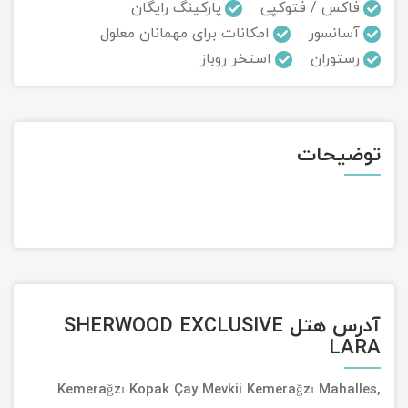
فاکس / فتوکپی
پارکینگ رایگان
آسانسور
امکانات برای مهمانان معلول
تور سوباتان
رستوران
استخر روباز
تور چابهار
تور مرداب هسل
توضیحات
تور کاشان
تور اصفهان
تور ترکمن صحرا
تور آفرود
آدرس هتل SHERWOOD EXCLUSIVE
LARA
Kemerağzı Kopak Çay Mevkii Kemerağzı Mahalles,