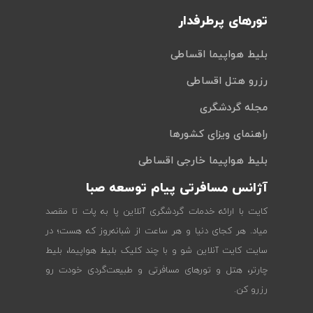
تورهای پرطرفدار
بلیط هواپیما اقساطی
رزرو هتل اقساطی
مجله گردشگری
راهنمای ویزای کشورها
بلیط هواپیما خارجی اقساطی
آژانس مسافرتی پیام توسعه صبا
کایت با ارائه خدمات گردشگری آنلاین پا به پات تا مقصد
میاد. هر کجای دنیا و هر ساعت از شبانه‌روز که هست؛ در
سایت کایت آنلاین شو و با چند کلیک بلیط هواپیما، بلیط
چارتر، هتل و تورهای مسافرتی و طبیعت‌گردی خودت رو
رزرو کن.