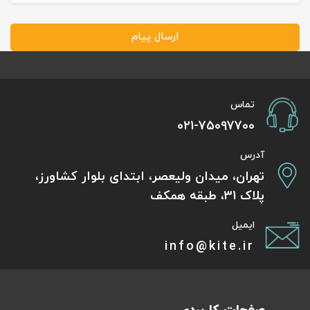
ارسال پیام
تماس
021-75097700
آدرس
تهران، میدان ولیعصر، ابتدای بلوار کشاورز،
پلاک 31، طبقه همکف
ایمیل
info@kite.ir