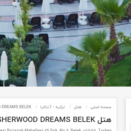
صفحه اصلی
هتل
ترکیه - آنتالیا
 DREAMS BELEK
هتل SHERWOOD DREAMS BELEK
si Boğazak Mahallesi 29 Sok. No 9, Belek, 07552, Turkey