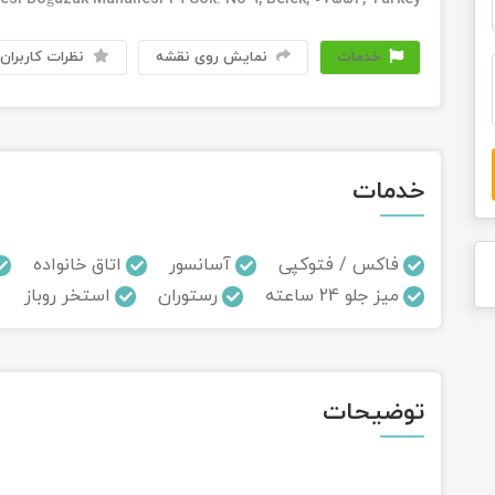
خدمات
نمایش روی نقشه
نظرات کاربران
خدمات
فاکس / فتوکپی
آسانسور
اتاق خانواده
میز جلو 24 ساعته
رستوران
استخر روباز
توضیحات