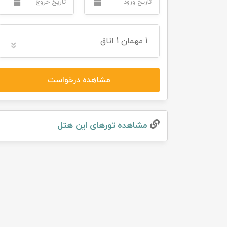
تور سوباتان
1
مهمان
1 اتاق
تور چابهار
تور مرداب هسل
مشاهده درخواست
تور کاشان
تور اصفهان
مشاهده تور‌های این هتل
تور ترکمن صحرا
تور آفرود