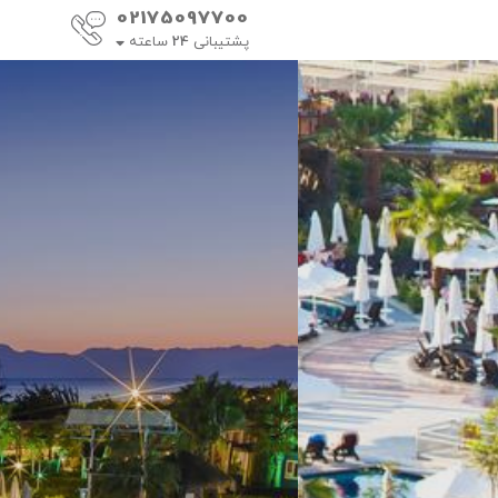
02175097700
پشتیبانی
24
ساعته