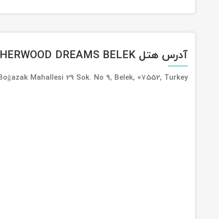
آدرس هتل SHERWOOD DREAMS BELEK
oğazak Mahallesi 29 Sok. No 9, Belek, 07552, Turkey