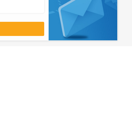
آدرس
تهران، میدان ولیعصر، ابتدای بلوار
کشاورز، پلاک 31، طبقه همکف
تورهای پرطرفدار
آژانس مسافر