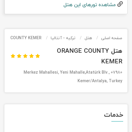
مشاهده تور‌های این هتل
تور کیش از ساری
تور کویر مرنجاب
تور سنگاپور اقساطی
اقساطی
تور طبس
تور مالدیو
تور کیش از بندرعباس
اقساطی
صفحه اصلی
هتل
ترکیه - آنتالیا
ANGE COUNTY KEMER
تور کویر کاراکال
تور قزاقستان اقساطی
هتل ORANGE COUNTY
تور کویر مصر
تور زیارتی اقساطی
KEMER
تور کویر ابوزیدآباد
Merkez Mahallesi, Yeni Mahalle,Atatürk Blv., 07980
Kemer/Antalya, Turkey
تور هرمز
تور ماسوله
تور مرداب سراوان
خدمات
تور گلستان