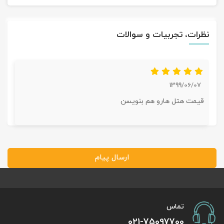
نظرات، تجربیات و سوالات
1399/06/07
قیمت هتل هارو هم بنویسن
ارسال پیام
تماس
021-75097700