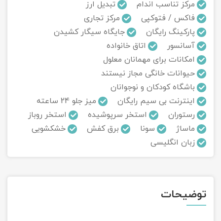
مرکز تناسب اندام
تبدیل ارز
فاکس / فتوکپی
مرکز تجاری
تور سوباتان
پارکینگ رایگان
جایگاه سیگار کشیدن
تور چابهار
آسانسور
اتاق خانواده
امکانات برای مهمانان معلول
تور مرداب هسل
حیوانات خانگی مجاز نیستند
باشگاه کودکان و نوجوانان
تور کاشان
اینترنت بی سیم رایگان
میز جلو 24 ساعته
رستوران
استخر سرپوشیده
استخر روباز
تور اصفهان
ماساژ
سونا
برق کفش
خشکشویی
تور ترکمن صحرا
زبان انگلیسی
تور آفرود
توضیحات