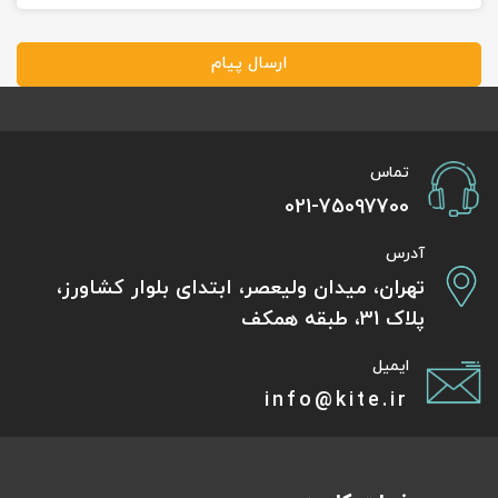
ارسال پیام
تماس
021-75097700
آدرس
تهران، میدان ولیعصر، ابتدای بلوار کشاورز،
پلاک 31، طبقه همکف
ایمیل
info@kite.ir