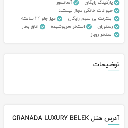
پارکینگ رایگان
آسانسور
حیوانات خانگی مجاز نیستند
تور سوباتان
اینترنت بی سیم رایگان
میز جلو 24 ساعته
تور چابهار
رستوران
استخر سرپوشیده
اتاق بخار
استخر روباز
تور مرداب هسل
تور کاشان
توضیحات
تور اصفهان
تور ترکمن صحرا
تور آفرود
آدرس هتل GRANADA LUXURY BELEK