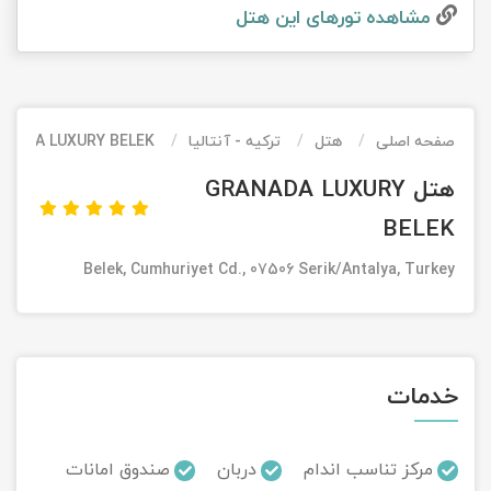
مشاهده تور‌های این هتل
تور کیش از ساری
تور کویر مرنجاب
تور سنگاپور اقساطی
اقساطی
تور طبس
تور مالدیو
تور کیش از بندرعباس
اقساطی
صفحه اصلی
هتل
ترکیه - آنتالیا
ANADA LUXURY BELEK
تور کویر کاراکال
تور قزاقستان اقساطی
هتل GRANADA LUXURY
تور کویر مصر
تور زیارتی اقساطی
BELEK
تور کویر ابوزیدآباد
Belek, Cumhuriyet Cd., 07506 Serik/Antalya, Turkey
تور هرمز
تور ماسوله
خدمات
تور مرداب سراوان
مرکز تناسب اندام
دربان
صندوق امانات
تور گلستان