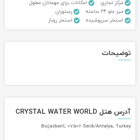
مرکز تجاری
امکانات برای مهمانان معلول
میز جلو 24 ساعته
رستوران
تور سوباتان
استخر سرپوشیده
استخر روباز
تور چابهار
تور مرداب هسل
توضیحات
تور کاشان
تور اصفهان
تور ترکمن صحرا
تور آفرود
آدرس هتل CRYSTAL WATER WORLD
Boğazkent, 07506 Serik/Antalya, Turkey