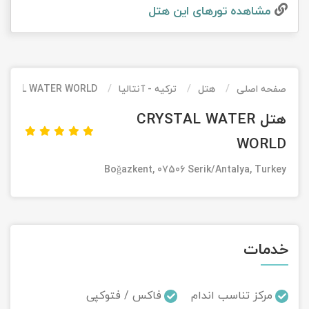
مشاهده تور‌های این هتل
تور کیش از ساری
تور کویر مرنجاب
تور سنگاپور اقساطی
اقساطی
تور طبس
تور مالدیو
تور کیش از بندرعباس
اقساطی
صفحه اصلی
هتل
ترکیه - آنتالیا
YSTAL WATER WORLD
تور کویر کاراکال
تور قزاقستان اقساطی
هتل CRYSTAL WATER
تور کویر مصر
تور زیارتی اقساطی
WORLD
تور کویر ابوزیدآباد
Boğazkent, 07506 Serik/Antalya, Turkey
تور هرمز
تور ماسوله
خدمات
تور مرداب سراوان
مرکز تناسب اندام
فاکس / فتوکپی
تور گلستان