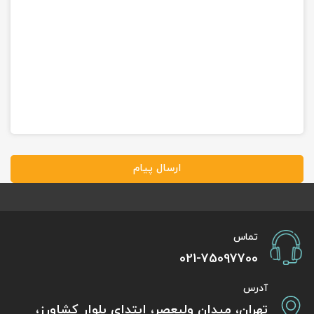
ارسال پیام
تماس
021-75097700
آدرس
تهران، میدان ولیعصر، ابتدای بلوار کشاورز،