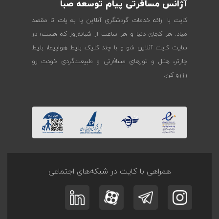
آژانس مسافرتی پیام توسعه صبا
کایت با ارائه خدمات گردشگری آنلاین پا به پات تا مقصد
میاد. هر کجای دنیا و هر ساعت از شبانه‌روز که هست؛ در
سایت کایت آنلاین شو و با چند کلیک بلیط هواپیما، بلیط
چارتر، هتل و تورهای مسافرتی و طبیعت‌گردی خودت رو
رزرو کن.
همراهی با کایت در شبکه‌های اجتماعی