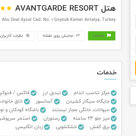
هتل AVANTGARDE RESORT
 Ahu Ünal Aysal Cad. No: 1 Göynük Kemer Antalya, Turkey
خدمات
نمایش روی نقشه
نظرات کاربران
خدمات
مرکز تناسب اندام
تبدیل ارز
فاکس / فتوکپ
جایگاه سیگار کشیدن
آسانسور
اتاق خانواده
حیوانات خانگی مجاز نیستند
باشگاه کودکان و نو
میز جلو 24 ساعته
رستوران
استخر سرپوشی
برق کفش
خشکشویی
زبان انگلیسی