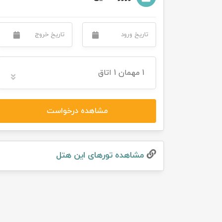
تور سوباتان
تور چابهار
تور مرداب هسل
1
مهمان
1 اتاق
تور کاشان
مشاهده درخواست
تور اصفهان
تور ترکمن صحرا
مشاهده تور‌های این هتل
تور آفرود