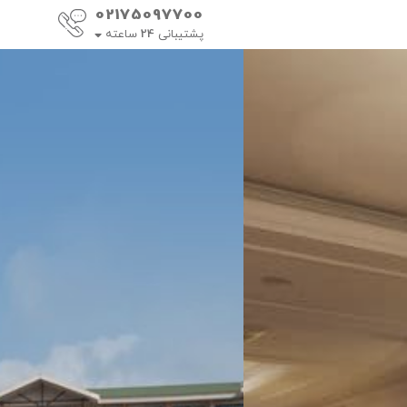
02175097700
پشتیبانی
24
ساعته