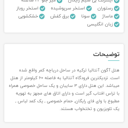
اینترنت بی سیم رایگان
میز جلو 24 ساعته
رستوران
استخر سرپوشیده
استخر روباز
تور سوباتان
ماساژ
سونا
برق کفش
خشکشویی
زبان انگلیسی
تور چابهار
تور مرداب هسل
توضیحات
تور کاشان
تور اصفهان
هتل آگون آنتالیا ترکیه در ساحل دریاچه کمر واقع شده
است. نزدیکترین فرودگاه آنتالیا به فاصله 60 کیلومتر از هتل
تور ترکمن صحرا
میباشد. این هتل دارای 3 سایبان و یک ساحل خصوصی همراه
با تراس افتاب گیر است و دارای اتاق های مجهز به تهویه
تور آفرود
مطبوع با وای فای رایگان, حمام خصوصی , یک کمد لباس ,
یک تلویزیون و تختخواب هستند.