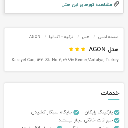
مشاهده تور‌های این هتل
تور کیش از ساری
تور کویر مرنجاب
تور سنگاپور اقساطی
اقساطی
تور طبس
تور مالدیو
تور کیش از بندرعباس
اقساطی
صفحه اصلی
هتل
ترکیه - آنتالیا
AGON
تور کویر کاراکال
تور قزاقستان اقساطی
هتل AGON
تور کویر مصر
تور زیارتی اقساطی
Karayel Cad, 132. Sk. No:2, 07890 Kemer/Antalya, Turkey
تور کویر ابوزیدآباد
تور هرمز
خدمات
تور ماسوله
تور مرداب سراوان
پارکینگ رایگان
جایگاه سیگار کشیدن
حیوانات خانگی مجاز نیستند
تور گلستان