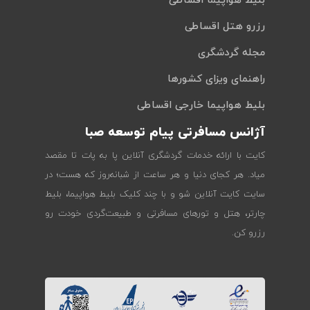
بلیط هواپیما اقساطی
رزرو هتل اقساطی
مجله گردشگری
راهنمای ویزای کشورها
بلیط هواپیما خارجی اقساطی
آژانس مسافرتی پیام توسعه صبا
کایت با ارائه خدمات گردشگری آنلاین پا به پات تا مقصد
میاد. هر کجای دنیا و هر ساعت از شبانه‌روز که هست؛ در
سایت کایت آنلاین شو و با چند کلیک بلیط هواپیما، بلیط
چارتر، هتل و تورهای مسافرتی و طبیعت‌گردی خودت رو
رزرو کن.