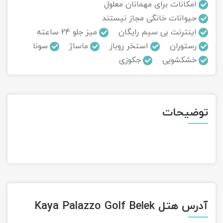
امکانات برای مهمانان معلول
حیوانات خانگی مجاز نیستند
تور سوباتان
اینترنت بی سیم رایگان
میز جلو 24 ساعته
تور چابهار
رستوران
استخر روباز
ماساژ
سونا
خشکشویی
جکوزی
تور مرداب هسل
تور کاشان
توضیحات
تور اصفهان
تور ترکمن صحرا
تور آفرود
آدرس هتل Kaya Palazzo Golf Belek