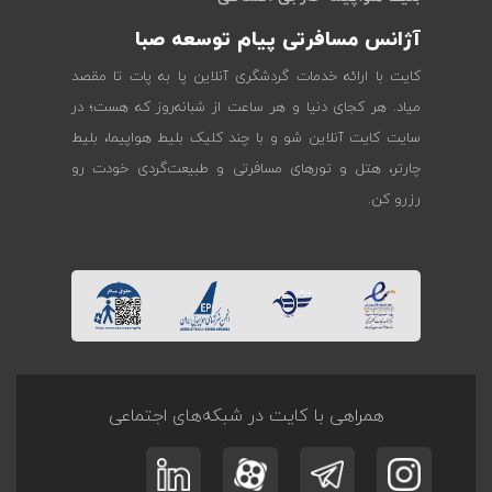
آژانس مسافرتی پیام توسعه صبا
کایت با ارائه خدمات گردشگری آنلاین پا به پات تا مقصد
میاد. هر کجای دنیا و هر ساعت از شبانه‌روز که هست؛ در
سایت کایت آنلاین شو و با چند کلیک بلیط هواپیما، بلیط
چارتر، هتل و تورهای مسافرتی و طبیعت‌گردی خودت رو
رزرو کن.
همراهی با کایت در شبکه‌های اجتماعی