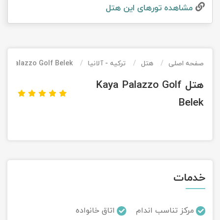
مشاهده تور‌های این هتل
تور کیش از ساری
تور کویر مرنجاب
تور سنگاپور اقساطی
اقساطی
تور طبس
تور مالدیو
تور کیش از بندرعباس
اقساطی
صفحه اصلی
هتل
ترکیه - آلانیا
ya Palazzo Golf Belek
تور کویر کاراکال
تور قزاقستان اقساطی
هتل Kaya Palazzo Golf
تور کویر مصر
تور زیارتی اقساطی
Belek
تور کویر ابوزیدآباد
تور هرمز
تور ماسوله
خدمات
تور مرداب سراوان
مرکز تناسب اندام
اتاق خانواده
تور گلستان