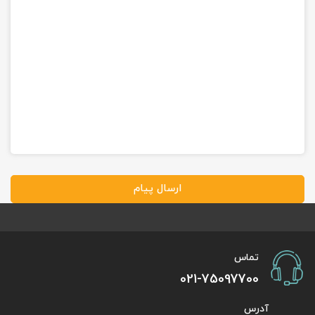
ارسال پیام
تماس
021-75097700
آدرس