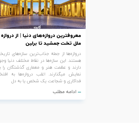
تور کیش از ساری
تور کویر مرنجاب
تور سنگاپور اقساطی
اقساطی
تور طبس
تور مالدیو
تور کیش از بندرعباس
معروف‎ترین دروازه‌های دنیا | از دروازه
اقساطی
تور کویر کاراکال
تور قزاقستان اقساطی
ملل تخت جمشید تا برلین
دروازه‌ها از جمله جذاب‌ترین سازه‌های تاریخ
تور کویر مصر
تور زیارتی اقساطی
هستند. این سازه‌ها در نقاط مختلف دنیا وجو
دارند و عظمت هنر و معماری گذشتگان را ب
تور کویر ابوزیدآباد
نمایش می‎گذارند. اغلب دروازه‌ها به افتخا
فداکاری و شجاعت یک شخص یا به دل
تور هرمز
ادامه مطلب
تور ماسوله
تور مرداب سراوان
تور گلستان