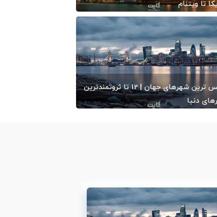
کا تا ویتنام
1401/09
-
ایران کایت
لوکس ترین شهرهای جهان | 12 تا ثروتمندترین
های دنیا
1399/08
-
ایران کایت