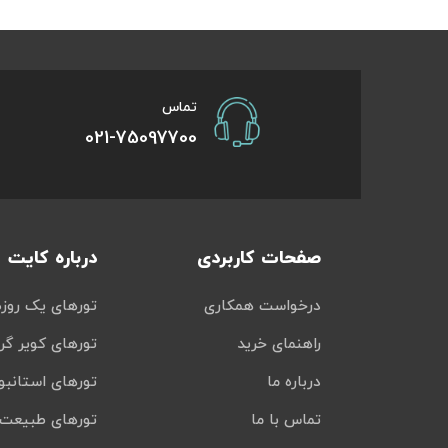
تور سوباتان
تور چابهار
تماس
021-75097700
تور مرداب هسل
تور کاشان
تور اصفهان
صفحات کاربردی
درباره کایت
تور ترکمن صحرا
درخواست همکاری
تورهای یک روزه
تور آفرود
راهنمای خرید
تورهای کویر گر
درباره ما
تورهای استانبو
تماس با ما
تورهای طبیعت 