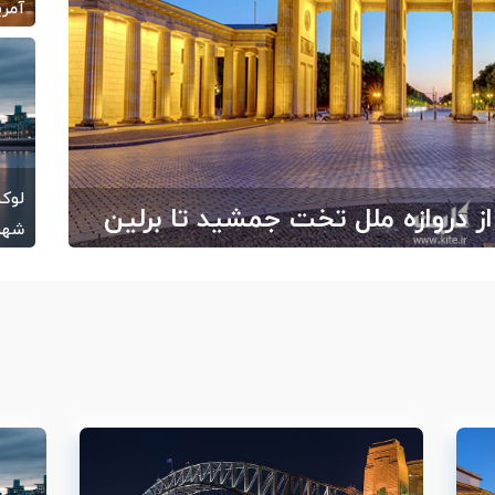
آمری
/21
شهر
رج از ایران
/01