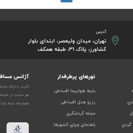
آدرس
تهران، میدان ولیعصر، ابتدای بلوار
کشاورز، پلاک 31، طبقه همکف
تورهای پرطرفدار
آژانس مسافر
کایت با ارائه خدم
بلیط هواپیما اقساطی
هر ساعت از شبانه‌
دی
رزرو هتل اقساطی
هواپیما، بلیط چار
ل
مجله گردشگری
گردی
راهنمای ویزای کشورها