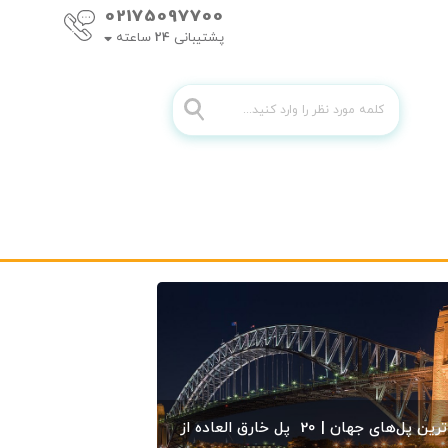
02175097700
پشتیبانی
24
ساعته
زیباترین پل‌های جهان | 20 پل خارق العاده از