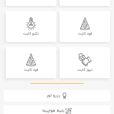
فود کایت
تکنو کایت
نیوز کایت
فود کایت
رزرو تور
بلیط هواپیما