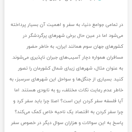
تور کیش از ساری
تور کویر مرنجاب
تور سنگاپور اقساطی
اقساطی
در تمامی جوامع دنیا، به سفر و اهمیت آن بسیار پرداخته
تور طبس
تور مالدیو
تور کیش از بندرعباس
می‌شود اما در عین حال برخی شهرهای پرگردشگر در
اقساطی
تور کویر کاراکال
تور قزاقستان اقساطی
کشورهای جهان سوم همانند ایران، به خاطر حضور
تور کویر مصر
تور زیارتی اقساطی
مسافران همواره دچار آسیب‌های جبران‌ ناپذیری می‌شوند.
به عنوان مثال، شهرهای زیبای شمال کشورمان را تصور
تور کویر ابوزیدآباد
کنید. بسیاری از جنگل‌ها و سواحل این شهرهای سرسبز، به
تور هرمز
خاطر عدم رعایت نکات مختلف، رو به نابودی هستند. اما
تور ماسوله
آیا فلسفه سفر کردن این است؟ اصلا چرا باید سفر کرد و
چرا سفر کردن به اقتصاد یک ناحیه خاص کمک می‌کند؟
تور مرداب سراوان
پاسخ به این سوالات و هزاران سوال دیگر در خصوص سفر
تور گلستان