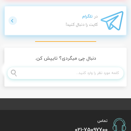
در
تلگرام
کایت را دنبال کنید!
دنبال چی میگردی؟ تایپش کن.
تماس
021-75097700