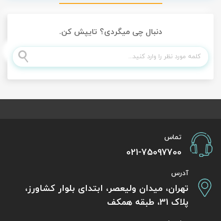
دنبال چی میگردی؟ تایپش کن.
تماس
021-75097700
آدرس
تهران، میدان ولیعصر، ابتدای بلوار کشاورز،
پلاک 31، طبقه همکف