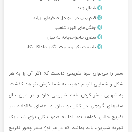
تور کیش از ساری
شمال هند
تور کویر مرنجاب
تور سنگاپور اقساطی
اقساطی
قدم زدن در سواحل صخره‌ای ایرلند
تور طبس
تور مالدیو
جنگل‌های انبوه کلمبیا
تور کیش از بندرعباس
اقساطی
سفری ماجراجویانه به نپال
تور کویر کاراکال
تور قزاقستان اقساطی
طبیعت بکر و حیرت انگیز ماداگاسکار
تور کویر مصر
تور زیارتی اقساطی
تور کویر ابوزیدآباد
سفر را می‌توان تنها تفریحی دانست که اگر آن را به هر
تور هرمز
شکل و شمایلی انجام دهید، به شما خوش خواهد گذشت.
به تنهایی سفر کردن طعم شیرینی دارد و در عین حال
تور ماسوله
سفرهای گروهی در کنار دوستان و اعضای خانواده نیز
تور مرداب سراوان
تفریح جالبی خواهد بود. اما به صورت کلی برای ثبت یک
تجربه شیرین، باید بدانیم که در هر نوع سفر چطور تفریح
تور گلستان