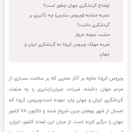
اوضاع گردشگری جهان چطور است؟
تور کیش از ساری
تور کویر مرنجاب
تور سنگاپور اقساطی
اقساطی
تجربه مشابه (ویروس سارس) چه تأثیری بر
تور طبس
تور مالدیو
گردشگری داشت؟
تور کیش از بندرعباس
مشت، نمونه خروار
اقساطی
تور کویر کاراکال
تور قزاقستان اقساطی
ضربه مهلک ویروس کرونا به گردشگری ایران و
جهان
تور کویر مصر
تور زیارتی اقساطی
تور کویر ابوزیدآباد
ویروس کرونا علاوه بر آثار مخربی که بر سلامت بسیاری از
تور هرمز
مردم جهان داشته، ضربات جبران‌ناپذیری را به صنعت
تور ماسوله
گردشگری ایران و جهان وارد نموده است.ویروس کرونا که
امسال از شهر ووهان چین شروع شده و تاکنون 78 کشور
تور مرداب سراوان
جهان را درگیر کرده است. از میان این تعداد کشور، ایران،
تور گلستان