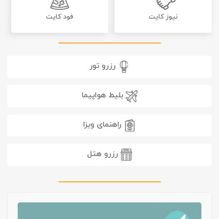
نیوز کایت
فود کایت
رزرو تور
بلیط هواپیما
راهنمای ویزا
رزرو هتل