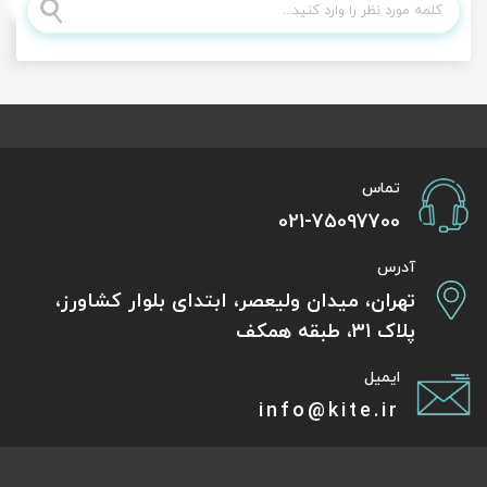
تماس
021-75097700
آدرس
تهران، میدان ولیعصر، ابتدای بلوار کشاورز،
پلاک 31، طبقه همکف
ایمیل
info@kite.ir