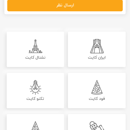
ارسال نظر
ایران کایت
نشنال کایت
فود کایت
تکنو کایت