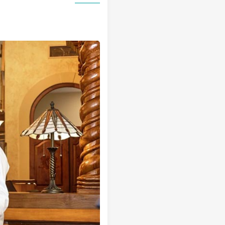
تور سوباتان
تور چابهار
تور مرداب هسل
تور کاشان
تور اصفهان
تور ترکمن صحرا
تور آفرود