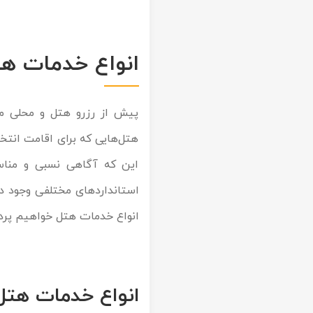
تور کیش از ساری
تور کویر مرنجاب
تور سنگاپور اقساطی
اقساطی
انواع خدمات هت
تور طبس
تور مالدیو
تور کیش از بندرعباس
اقساطی
تور کویر کاراکال
تور قزاقستان اقساطی
پیش از رزرو هتل و محلی من
تور کویر مصر
تور زیارتی اقساطی
هتل‌هایی که برای اقامت انتخاب
تور کویر ابوزیدآباد
این که آگاهی نسبی و مناسب
استانداردهای مختلفی وجود د
تور هرمز
انواع خدمات هتل خواهیم پرد
تور ماسوله
تور مرداب سراوان
انواع خدمات هتل
تور گلستان