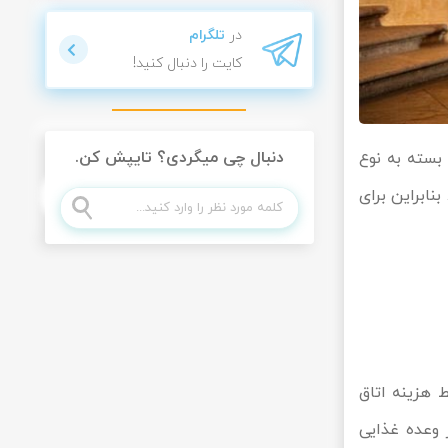
در
تلگرام
کایت را دنبال کنید!
دنبال چی میگردی؟ تایپش کن.
 بسته به نوع
نابراین برای
 فقط هزینه اتاق
 وعده غذایی