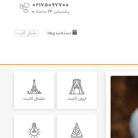
02175097700
پشتیبانی
24
ساعته
دسته‌بندی‌ها:
نشنال کایت
ایران کایت
نشنال کایت