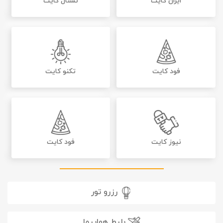
ایران کایت
نشنال کایت
فود کایت
تکنو کایت
نیوز کایت
فود کایت
رزرو تور
بلیط هواپیما