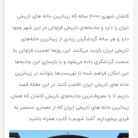
تور کیش از ساری
تور کویر مرنجاب
تور سنگاپور اقساطی
اقساطی
کاشان شهری 7000 ساله که زیباترین خانه های تاریخی
تور طبس
تور مالدیو
ایران را دارد و جاذبه‌های تاریخی فراوانی در این شهر وجود
تور کیش از بندرعباس
اقساطی
دارد و هر ساله گردشگران زیادی از زیباترین خانه‌های
تور کویر کاراکال
تور قزاقستان اقساطی
تاریخی ایران بازدید می‌کنند. این روزها اهمیت فراوانی به
تور کویر مصر
تور زیارتی اقساطی
صنعت گردشگری داده می‌شود و با بازسازی این جاذبه‌ها
تور کویر ابوزیدآباد
این امکان فراهم شده تا توریست‌ها بتوانند در زیباترین
خانه های تاریخی ایران اقامت کنند. در این مقاله قصد
تور هرمز
داریم تا با معروف‌ترین جاذبه‌های تاریخی کاشان که همان
تور ماسوله
زیباترین خانه های تاریخی ایران که از معماری منحصر به
تور مرداب سراوان
فردی برخوردارند آشنا شویم.با کایت همراه باشید:
تور گلستان